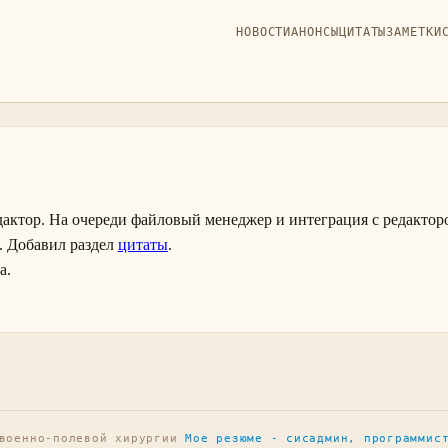
НОВОСТИ
АНОНСЫ
ЦИТАТЫ
ЗАМЕТКИ
S
актор. На очереди файловый менеджер и интеграция с редакторо
 Добавил раздел
цитаты
.
а.
 военно-полевой хирургии
Мое резюме - сисадмин, программис