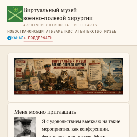
Виртуальный музей
военно-полевой хирургии
ARCHIVUM CHIRURGIAE MILITARIS
НОВОСТИ
АНОНСЫ
ЦИТАТЫ
ЗАМЕТКИ
СТАТЬИ
ТЕКСТЫ
О МУЗЕЕ
КАНАЛ
✛ ПОДДЕРЖАТЬ
Меня можно приглашать
Я с удовольствием выезжаю на такие
мероприятия, как конференции,
фестивали, ночь музеев. Могу