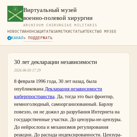
Виртуальный музей
военно-полевой хирургии
ARCHIVUM CHIRURGIAE MILITARIS
НОВОСТИ
АНОНСЫ
ЦИТАТЫ
ЗАМЕТКИ
СТАТЬИ
ТЕКСТЫ
О МУЗЕЕ
КАНАЛ
✛ ПОДДЕРЖАТЬ
30 лет декларации независимости
2026-06-03 17:29
8 февраля 1996 года, 30 лет назад, была
опубликована
Декларация независимости
киберпространства
. Да, тогда это был фронтир,
немноголюдный, самоорганизованный. Барлоу
повезло, он не дожил до разрубания Интернета на
государственные участки. До цензуры-не-цензуры.
До нейрослопа и механизмов регулирования
реакции. До распада индексированности. Цензура-